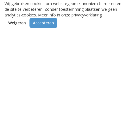
Wij gebruiken cookies om websitegebruik anoniem te meten en
de site te verbeteren. Zonder toestemming plaatsen we geen
analytics-cookies. Meer info in onze
privacyverklaring
.
Weigeren
Accepteren
Betrouwbare salaris- en HR-administratie, met
aandacht voor mens en organisatie.
Snelle Links
Salarisadministratie